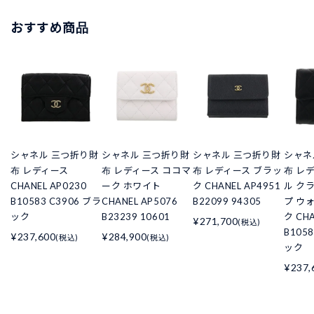
おすすめ商品
シャネル 三つ折り財
シャネル 三つ折り財
シャネル 三つ折り財
シャネ
布 レディース
布 レディース ココマ
布 レディース ブラッ
布 レ
CHANEL AP0230
ーク ホワイト
ク CHANEL AP4951
ル ク
B10583 C3906 ブラ
CHANEL AP5076
B22099 94305
プ ウ
ック
B23239 10601
ク CHA
¥271,700
(税込)
B105
¥237,600
¥284,900
(税込)
(税込)
ック
¥237,