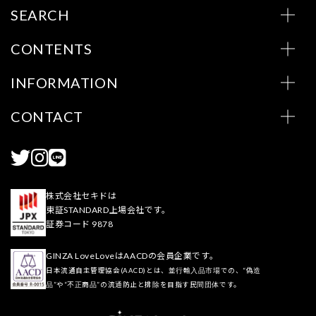
SEARCH
CONTENTS
INFORMATION
CONTACT
株式会社セキドは
東証STANDARD上場会社です。
証券コード 9878
GINZA LoveLoveはAACDの会員企業です。
日本流通自主管理協会(AACD)とは、並行輸入品市場での、“偽造
品”や“不正商品”の流通防止と排除を目指す民間団体です。