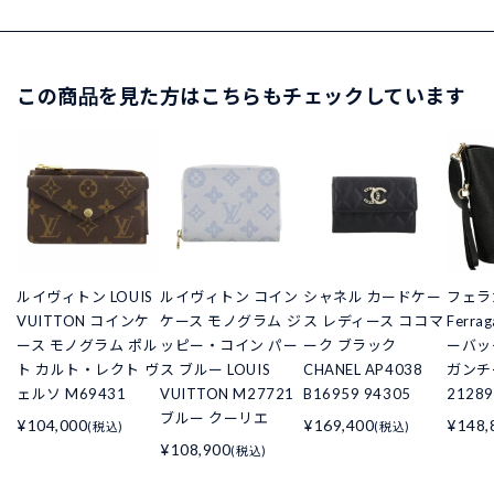
この商品を見た方はこちらもチェックしています
ルイヴィトン LOUIS
ルイヴィトン コイン
シャネル カードケー
フェラ
VUITTON コインケ
ケース モノグラム ジ
ス レディース ココマ
Ferr
ース モノグラム ポル
ッピー・コイン パー
ーク ブラック
ーバッ
ト カルト・レクト ヴ
ス ブルー LOUIS
CHANEL AP4038
ガンチ
ェルソ M69431
VUITTON M27721
B16959 94305
21289
ブルー クーリエ
¥104,000
¥169,400
¥148,
(税込)
(税込)
¥108,900
(税込)