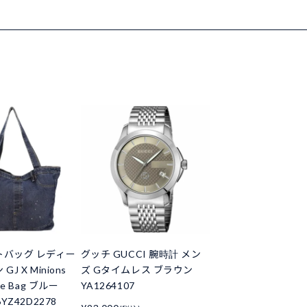
トバッグ レディー
グッチ GUCCI 腕時計 メン
J X Minions
ズ Gタイムレス ブラウン
te Bag ブルー
YA1264107
6YZ42D2278