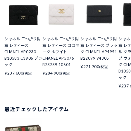
シャネル 三つ折り財
シャネル 三つ折り財
シャネル 三つ折り財
シャネ
布 レディース
布 レディース ココマ
布 レディース ブラッ
布 レ
CHANEL AP0230
ーク ホワイト
ク CHANEL AP4951
ル ク
B10583 C3906 ブラ
CHANEL AP5076
B22099 94305
プ ウ
ック
B23239 10601
ク CHA
¥271,700
(税込)
B105
¥237,600
¥284,900
(税込)
(税込)
ック
¥237,
最近チェックしたアイテム