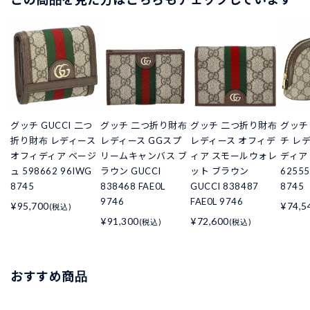
グッチ GUCCI 二つ
グッチ 二つ折り財布
グッチ 二つ折り財布
グッチ 
折り財布 レディース
レディース GGスプ
レディース オフィデ
チ レ
オフィディア ベージ
リームキャンバス ブ
ィア スモールウォレ
ディア
ュ 598662 96IWG
ラウン GUCCI
ット ブラウン
62555
8745
838468 FAE0L
GUCCI 838487
8745 
9746
FAE0L 9746
¥95,700
¥74,5
(税込)
¥91,300
¥72,600
(税込)
(税込)
おすすめ商品