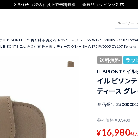
3,980円（税込）以上で送料無料 ｜ 全商品ラッピング対応
検索
IL BISONTE 二つ折り財布 折財布 レディース グレー SMW175 PV0005 GY107 Torto
L BISONTE 二つ折り財布 折財布 レディース グレー SMW175 PV0005 GY107 Tortora
送料無料
ラッ
IL BISONTE 
イル ビゾンテ 
ディース グレー 
商品番号
25000001
参考価格
¥
37,400
16,980
¥
税