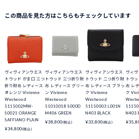
この商品を見た方はこちらもチェックしています
ヴィヴィアンウエス
ヴィヴィアンウエス
ヴィヴィアンウエス
ヴィヴ
トウッド がま口 三つ
トウッド 三つ折り財
トウッド 二つ折り財
トウッ
折り財布 レディース
布 レディース グリー
布 レディース ブラッ
布 レ
オレンジ Vivienne
ン Vivienne
ク Vivienne
ク Vivi
Westwood
Westwood
Westwood
West
5115002MW-
51010018 S000D
51150003 L001N
5115
S0021 ORANGE
M406 GREEN
N403 BLACK
N403 
SAFFIANO PLAIN
¥38,800
¥33,800
¥35,8
(税込)
(税込)
¥34,800
(税込)