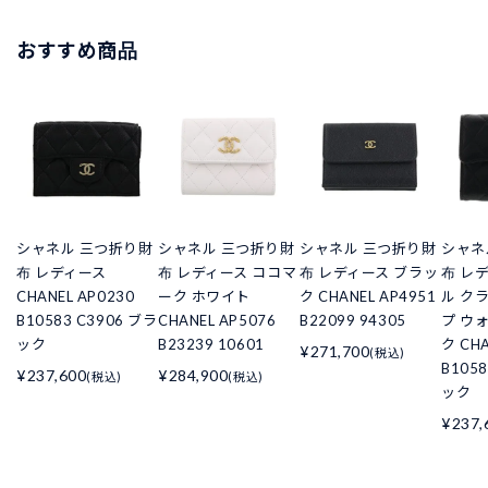
おすすめ商品
シャネル 三つ折り財
シャネル 三つ折り財
シャネル 三つ折り財
シャネ
布 レディース
布 レディース ココマ
布 レディース ブラッ
布 レ
CHANEL AP0230
ーク ホワイト
ク CHANEL AP4951
ル ク
B10583 C3906 ブラ
CHANEL AP5076
B22099 94305
プ ウ
ック
B23239 10601
ク CHA
¥271,700
(税込)
B105
¥237,600
¥284,900
(税込)
(税込)
ック
¥237,