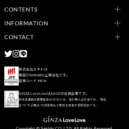
CONTENTS
INFORMATION
CONTACT
株式会社セキドは
東証STANDARD上場会社です。
証券コード 9878
GINZA LoveLoveはAACDの会員企業です。
日本流通自主管理協会(AACD)とは、並行輸入品市場での、“偽造
品”や“不正商品”の流通防止と排除を目指す民間団体です。
Copyright © Sekido CO.,LTD. All Rights Reserved.