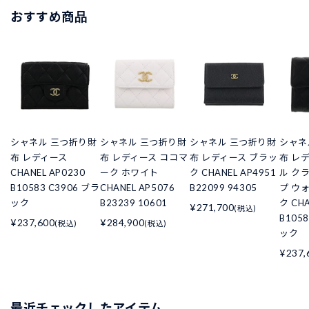
おすすめ商品
シャネル 三つ折り財
シャネル 三つ折り財
シャネル 三つ折り財
シャネ
布 レディース
布 レディース ココマ
布 レディース ブラッ
布 レ
CHANEL AP0230
ーク ホワイト
ク CHANEL AP4951
ル ク
B10583 C3906 ブラ
CHANEL AP5076
B22099 94305
プ ウ
ック
B23239 10601
ク CHA
¥271,700
(税込)
B105
¥237,600
¥284,900
(税込)
(税込)
ック
¥237,
最近チェックしたアイテム