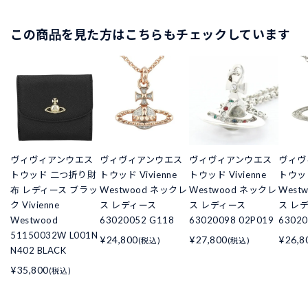
この商品を見た方はこちらもチェックしています
ヴィヴィアンウエス
ヴィヴィアンウエス
ヴィヴィアンウエス
ヴィヴ
トウッド 二つ折り財
トウッド Vivienne
トウッド Vivienne
トウッド
布 レディース ブラッ
Westwood ネックレ
Westwood ネックレ
West
ク Vivienne
ス レディース
ス レディース
ス レ
Westwood
63020052 G118
63020098 02P019
63020
51150032W L001N
¥24,800
¥27,800
¥26,8
(税込)
(税込)
N402 BLACK
¥35,800
(税込)