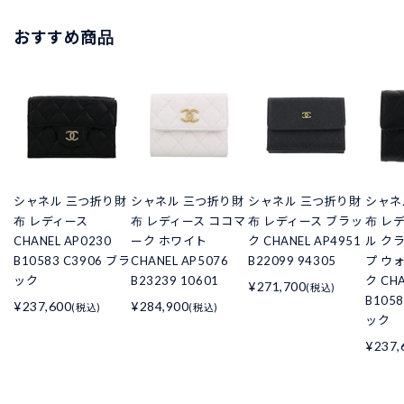
おすすめ商品
シャネル 三つ折り財
シャネル 三つ折り財
シャネル 三つ折り財
シャネ
布 レディース
布 レディース ココマ
布 レディース ブラッ
布 レ
CHANEL AP0230
ーク ホワイト
ク CHANEL AP4951
ル ク
B10583 C3906 ブラ
CHANEL AP5076
B22099 94305
プ ウ
ック
B23239 10601
ク CHA
¥271,700
(税込)
B105
¥237,600
¥284,900
(税込)
(税込)
ック
¥237,