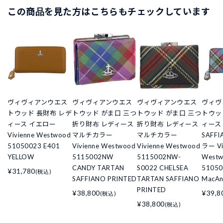
この商品を見た方はこちらもチェックしています
ヴィヴィアンウエス
ヴィヴィアンウエス
ヴィヴィアンウエス
ヴィヴ
トウッド 長財布 レデ
トウッド がま口 三つ
トウッド がま口 三つ
トウッ
ィース イエロー
折り財布 レディース
折り財布 レディース
ィース 
Vivienne Westwood
マルチカラー
マルチカラー
SAFF
51050023 E401
Vivienne Westwood
Vivienne Westwood
ラー Vi
YELLOW
5115002NW
5115002NW-
West
CANDY TARTAN
S0022 CHELSEA
51050
¥31,780
(税込)
SAFFIANO PRINTED
TARTAN SAFFIANO
MacAn
PRINTED
¥38,800
¥39,8
(税込)
¥38,800
(税込)