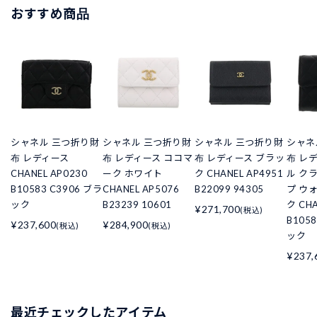
おすすめ商品
シャネル 三つ折り財
シャネル 三つ折り財
シャネル 三つ折り財
シャネ
布 レディース
布 レディース ココマ
布 レディース ブラッ
布 レ
CHANEL AP0230
ーク ホワイト
ク CHANEL AP4951
ル ク
B10583 C3906 ブラ
CHANEL AP5076
B22099 94305
プ ウ
ック
B23239 10601
ク CHA
¥271,700
(税込)
B105
¥237,600
¥284,900
(税込)
(税込)
ック
¥237,
最近チェックしたアイテム