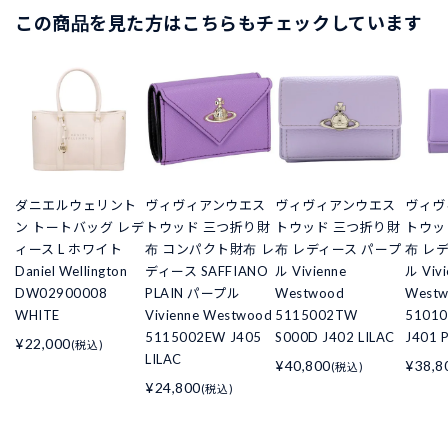
この商品を見た方はこちらもチェックしています
ダニエルウェリント
ヴィヴィアンウエス
ヴィヴィアンウエス
ヴィヴ
ン トートバッグ レデ
トウッド 三つ折り財
トウッド 三つ折り財
トウッ
ィース L ホワイト
布 コンパクト財布 レ
布 レディース パープ
布 レ
Daniel Wellington
ディース SAFFIANO
ル Vivienne
ル Vivi
DW02900008
PLAIN パープル
Westwood
West
WHITE
Vivienne Westwood
5115002TW
51010
5115002EW J405
S000D J402 LILAC
J401 
¥22,000
(税込)
LILAC
¥40,800
¥38,8
(税込)
¥24,800
(税込)