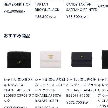
NEW EXHIBITION
TARTAN
CANDY TARTAN
¥39,8
BROWN/BLACK
SAFFIANO PRINTED
¥41,800
(税込)
¥36,800
¥38,800
(税込)
(税込)
おすすめ商品
シャネル 三つ折り財
シャネル 三つ折り財
シャネル 三つ折り財
シャネ
布 レディース
布 レディース ココマ
布 レディース ブラッ
布 レ
CHANEL AP0230
ーク ホワイト
ク CHANEL AP4951
ル ク
B10583 C3906 ブラ
CHANEL AP5076
B22099 94305
プ ウ
ック
B23239 10601
ク CHA
¥271,700
(税込)
B105
¥237,600
¥284,900
(税込)
(税込)