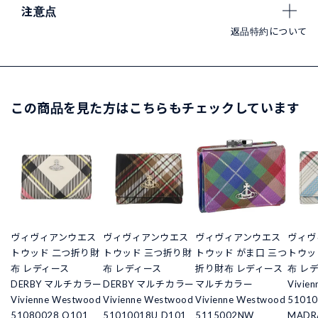
注意点
返品特約について
この商品を見た方はこちらもチェックしています
ヴィヴィアンウエス
ヴィヴィアンウエス
ヴィヴィアンウエス
ヴィヴ
トウッド 二つ折り財
トウッド 三つ折り財
トウッド がま口 三つ
トウッ
布 レディース
布 レディース
折り財布 レディース
布 レ
DERBY マルチカラー
DERBY マルチカラー
マルチカラー
Vivie
Vivienne Westwood
Vivienne Westwood
Vivienne Westwood
51010
51080028 O101
51010018U D101
5115002NW
MADR