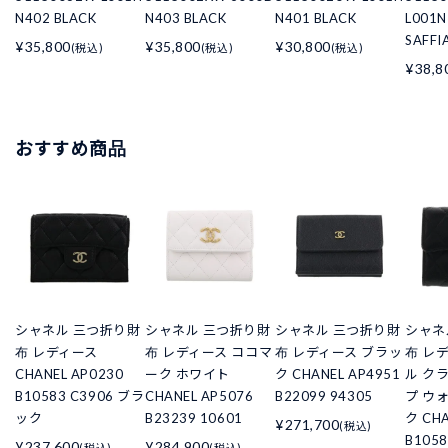
N402 BLACK
N403 BLACK
N401 BLACK
L001N
SAFFI
¥35,800
¥35,800
¥30,800
(税込)
(税込)
(税込)
¥38,8
おすすめ商品
シャネル 三つ折り財
シャネル 三つ折り財
シャネル 三つ折り財
シャネ
布 レディース
布 レディース ココマ
布 レディース ブラッ
布 レ
CHANEL AP0230
ーク ホワイト
ク CHANEL AP4951
ル ク
B10583 C3906 ブラ
CHANEL AP5076
B22099 94305
プ ウ
ック
B23239 10601
ク CHA
¥271,700
(税込)
B105
¥237,600
¥284,900
(税込)
(税込)