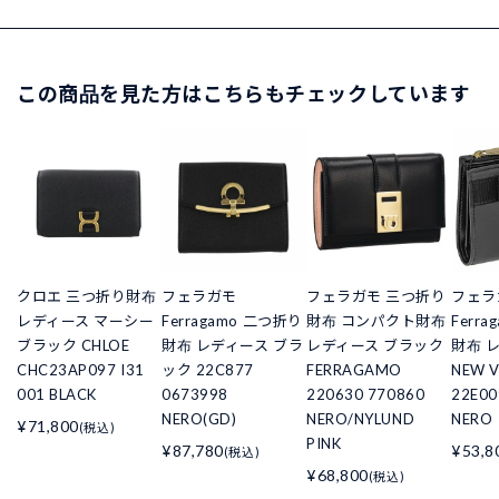
この商品を見た方はこちらもチェックしています
クロエ 三つ折り財布
フェラガモ
フェラガモ 三つ折り
フェラ
レディース マーシー
Ferragamo 二つ折り
財布 コンパクト財布
Ferr
ブラック CHLOE
財布 レディース ブラ
レディース ブラック
財布 
CHC23AP097 I31
ック 22C877
FERRAGAMO
NEW 
001 BLACK
0673998
220630 770860
22E00
NERO(GD)
NERO/NYLUND
NERO
¥71,800
(税込)
PINK
¥87,780
¥53,8
(税込)
¥68,800
(税込)