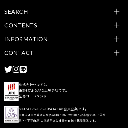
SEARCH
CONTENTS
INFORMATION
CONTACT
株式会社セキドは
東証STANDARD上場会社です。
証券コード 9878
GINZA LoveLoveはAACDの会員企業です。
日本流通自主管理協会(AACD)とは、並行輸入品市場での、“偽造
品”や“不正商品”の流通防止と排除を目指す民間団体です。