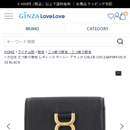
3,980円（税込）以上で送料無料 ｜ 全商品ラッピング対応
0
BRAND
CATEGORY
HOME
アイテム別
財布
二つ折り財布・三つ折り財布
クロエ 三つ折り財布 レディース マーシー ブラック CHLOE CHC23AP099 I31 0
01 BLACK