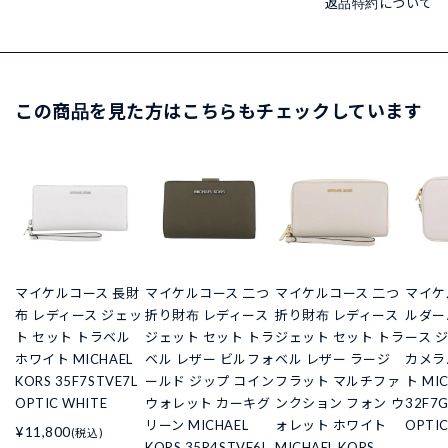
返品特約について
この商品を見た方はこちらもチェックしています
マイケルコース 長財
マイケルコース 二つ
マイケルコース 二つ
マイケ
布 レディース ジェッ
折り財布 レディース
折り財布 レディース
ルダー
ト セット トラベル
ジェット セット トラ
ジェット セット トラ
ース 
ホワイト MICHAEL
ベル レザー ビルフォ
ベル レザー ラージ
カメラ
KORS 35F7STVE7L
ールド ジップ コイン
フラット マルチファ
ト MIC
OPTIC WHITE
ウォレット カーキグ
ンクション フォン ウ
32F7
リーン MICHAEL
ォレット ホワイト
OPTIC
¥11,800
(税込)
KORS 35R4STVF6L
MICHAEL KORS