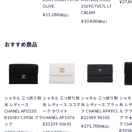
¥27,8
OLIVE
35S9GTVE7L LT
CREAM
¥11,280
(税込)
¥10,800
(税込)
おすすめ商品
シャネル 三つ折り財
シャネル 三つ折り財
シャネル 三つ折り財
シャネ
布 レディース
布 レディース ココマ
布 レディース ブラッ
布 レ
CHANEL AP0230
ーク ホワイト
ク CHANEL AP4951
ル ク
B10583 C3906 ブラ
CHANEL AP5076
B22099 94305
プ ウ
ック
B23239 10601
ク CHA
¥271,700
(税込)
B105