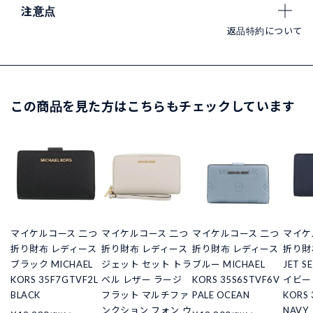
注意点
返品特約について
この商品を見た方はこちらもチェックしています
マイケルコース 二つ
マイケルコース 二つ
マイケルコース 二つ
マイケ
折り財布 レディース
折り財布 レディース
折り財布 レディース
折り財
ブラック MICHAEL
ジェット セット トラ
ブルー MICHAEL
JET S
KORS 35F7GTVF2L
ベル レザー ラージ
KORS 35S6STVF6V
イビー 
BLACK
フラット マルチファ
PALE OCEAN
KORS 
ンクション フォン ウ
NAVY