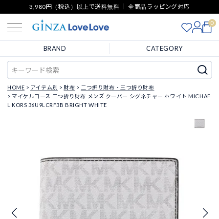
3,980円（税込）以上で送料無料 ｜ 全商品ラッピング対応
0
BRAND
CATEGORY
HOME
アイテム別
財布
二つ折り財布・三つ折り財布
マイケルコース 二つ折り財布 メンズ クーパー シグネチャー ホワイト MICHAE
L KORS 36U9LCRF3B BRIGHT WHITE