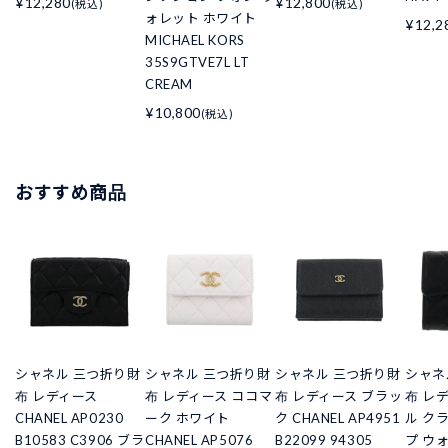
¥12,280
¥12,800
(税込)
(税込)
ォレット ホワイト
¥12,2
MICHAEL KORS
35S9GTVE7L LT
CREAM
¥10,800
(税込)
おすすめ商品
シャネル 三つ折り財
シャネル 三つ折り財
シャネル 三つ折り財
シャネ
布 レディース
布 レディース ココマ
布 レディース ブラッ
布 レ
CHANEL AP0230
ーク ホワイト
ク CHANEL AP4951
ル ク
B10583 C3906 ブラ
CHANEL AP5076
B22099 94305
プ ウ