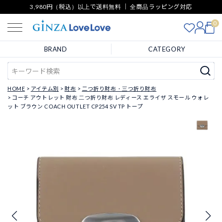
3,980円（税込）以上で送料無料 ｜ 全商品ラッピング対応
0
BRAND
CATEGORY
HOME
アイテム別
財布
二つ折り財布・三つ折り財布
コーチ アウトレット 財布 二つ折り財布 レディース エライザ スモール ウォレ
ット ブラウン COACH OUTLET CP254 SV TP トープ