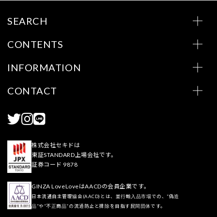
SEARCH
CONTENTS
INFORMATION
CONTACT
株式会社セキドは
東証STANDARD上場会社です。
証券コード 9878
GINZA LoveLoveはAACDの会員企業です。
日本流通自主管理協会(AACD)とは、並行輸入品市場での、“偽造
品”や“不正商品”の流通防止と排除を目指す民間団体です。