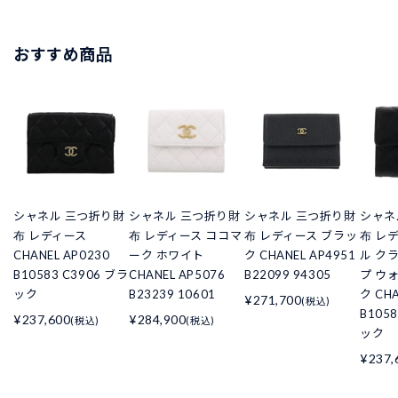
おすすめ商品
シャネル 三つ折り財
シャネル 三つ折り財
シャネル 三つ折り財
シャネ
布 レディース
布 レディース ココマ
布 レディース ブラッ
布 レ
CHANEL AP0230
ーク ホワイト
ク CHANEL AP4951
ル ク
B10583 C3906 ブラ
CHANEL AP5076
B22099 94305
プ ウ
ック
B23239 10601
ク CHA
¥271,700
(税込)
B105
¥237,600
¥284,900
(税込)
(税込)
ック
¥237,