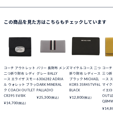
この商品を見た方はこちらもチェックしています
コーチ アウトレット
バリー 長財布 メンズ
マイケルコース 二つ
コーチ
二つ折り財布 レディ
グレー BALLY
折り財布 レディース
三つ折
ース エライザ スモー
6306282 ADRIA
ブラック MICHAEL
ース 
ル ウォレット ブラッ
DARK MINERAL
KORS 35R4STVF6L
マイク
ク COACH OUTLET
PALLADIO
BLACK
イエロ
CR395 SV/BK
OUTL
¥25,300
¥12,800
(税込)
(税込)
QBM
¥14,700
(税込)
¥14,8