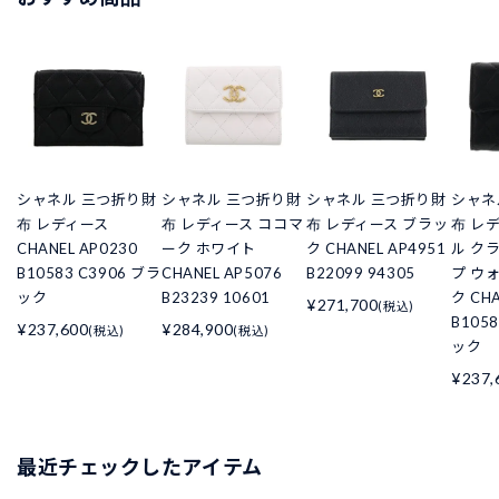
シャネル 三つ折り財
シャネル 三つ折り財
シャネル 三つ折り財
シャネ
布 レディース
布 レディース ココマ
布 レディース ブラッ
布 レ
CHANEL AP0230
ーク ホワイト
ク CHANEL AP4951
ル ク
B10583 C3906 ブラ
CHANEL AP5076
B22099 94305
プ ウ
ック
B23239 10601
ク CHA
¥271,700
(税込)
B105
¥237,600
¥284,900
(税込)
(税込)
ック
¥237,
最近チェックしたアイテム