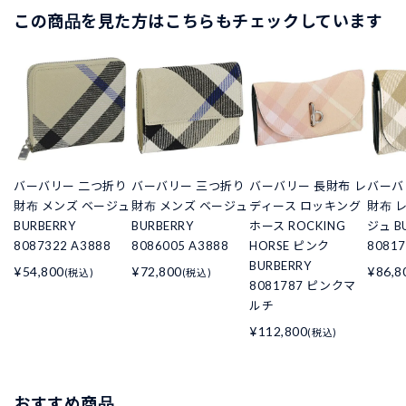
この商品を見た方はこちらもチェックしています
バーバリー 二つ折り
バーバリー 三つ折り
バーバリー 長財布 レ
バーバ
財布 メンズ ベージュ
財布 メンズ ベージュ
ディース ロッキング
財布 
BURBERRY
BURBERRY
ホース ROCKING
ジュ B
8087322 A3888
8086005 A3888
HORSE ピンク
80817
BURBERRY
¥54,800
¥72,800
¥86,8
(税込)
(税込)
8081787 ピンクマ
ルチ
¥112,800
(税込)
おすすめ商品