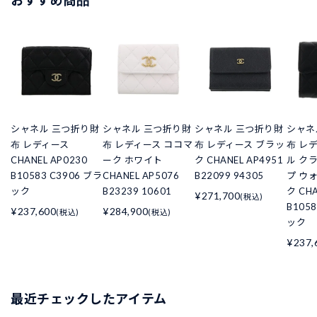
シャネル 三つ折り財
シャネル 三つ折り財
シャネル 三つ折り財
シャネ
布 レディース
布 レディース ココマ
布 レディース ブラッ
布 レ
CHANEL AP0230
ーク ホワイト
ク CHANEL AP4951
ル ク
B10583 C3906 ブラ
CHANEL AP5076
B22099 94305
プ ウ
ック
B23239 10601
ク CHA
¥271,700
(税込)
B105
¥237,600
¥284,900
(税込)
(税込)
ック
¥237,
最近チェックしたアイテム