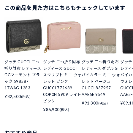
この商品を見た方はこちらもチェックしています
グッチ GUCCI 二つ
グッチ 二つ折り財布
グッチ 三つ折り財布
グッチ
折り財布 レディース
レディース GUCCI
レディース ダブルＧ
レディ
GGマーモント ブラ
スクリプト ミニ ウォ
バイカラー ミニ ウォ
バイカ
ック 598587
レット ピンク
レット ベージュ
ウォレ
17WAG 1283
GUCCI 772639
GUCCI 837957
GUCCI
0OP0N 5909 ライト
AAE5E 9549
AAE5F
¥82,500
(税込)
ピンク
¥91,300
¥89,1
(税込)
¥86,900
(税込)
おすすめ商品