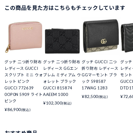
この商品を見た方はこちらもチェックしています
グッチ 二つ折り財布
グッチ 二つ折り財布
グッチ GUCCI 二つ
グッチ
レディース GUCCI
レディース GGエン
折り財布 レディース
レディ
スクリプト ミニ ウォ
ブレム ミディアム ウ
GGマーモント ブラ
モント
レット ピンク
ォレット ブラック
ック 598587
GUCCI
GUCCI 772639
GUCCI 815874
17WAG 1283
DTD1T
0OP0N 5909 ライト
AAEEM 1000
¥82,500
¥72,6
(税込)
ピンク
¥102,300
(税込)
¥86,900
(税込)
おすすめ商品