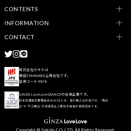
CONTENTS
INFORMATION
CONTACT
株式会社セキドは
東証STANDARD上場会社です。
証券コード 9878
GINZA LoveLoveはAACDの会員企業です。
日本流通自主管理協会(AACD)とは、並行輸入品市場での、“偽造
品”や“不正商品”の流通防止と排除を目指す民間団体です。
Copyright © Sekido CO.,LTD. All Rights Reserved.