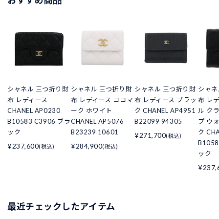
シャネル 三つ折り財
シャネル 三つ折り財
シャネル 三つ折り財
シャネ
布 レディース
布 レディース ココマ
布 レディース ブラッ
布 レ
CHANEL AP0230
ーク ホワイト
ク CHANEL AP4951
ル ク
B10583 C3906 ブラ
CHANEL AP5076
B22099 94305
プ ウ
ック
B23239 10601
ク CHA
¥271,700
(税込)
B105
¥237,600
¥284,900
(税込)
(税込)
ック
¥237,
最近チェックしたアイテム