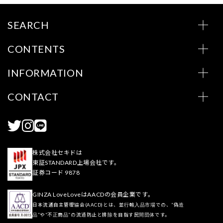
SEARCH
CONTENTS
INFORMATION
CONTACT
株式会社セキドは
東証STANDARD上場会社です。
証券コード 9878
GINZA LoveLoveはAACDの会員企業です。
日本流通自主管理協会(AACD)とは、並行輸入品市場での、“偽造
品”や“不正商品”の流通防止と排除を目指す民間団体です。