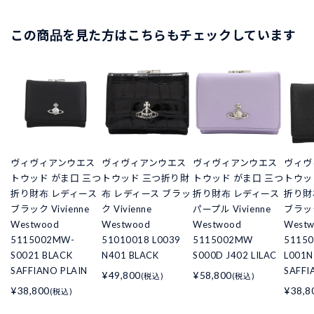
この商品を見た方はこちらもチェックしています
ヴィヴィアンウエス
ヴィヴィアンウエス
ヴィヴィアンウエス
ヴィヴ
トウッド がま口 三つ
トウッド 三つ折り財
トウッド がま口 三つ
トウッ
折り財布 レディース
布 レディース ブラッ
折り財布 レディース
折り財
ブラック Vivienne
ク Vivienne
パープル Vivienne
ブラック
Westwood
Westwood
Westwood
West
5115002MW-
51010018 L0039
5115002MW
5115
S0021 BLACK
N401 BLACK
S000D J402 LILAC
L001N
SAFFIANO PLAIN
SAFFI
¥49,800
¥58,800
(税込)
(税込)
¥38,800
¥38,8
(税込)