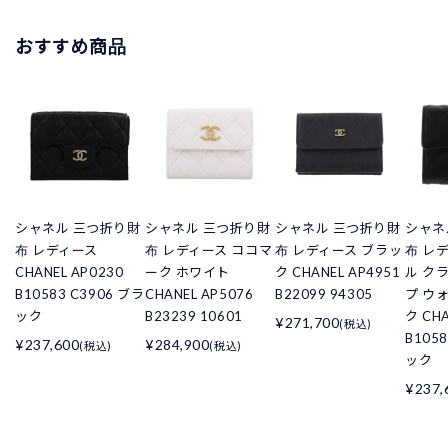
おすすめ商品
シャネル 三つ折り財
シャネル 三つ折り財
シャネル 三つ折り財
シャネ
布 レディース
布 レディース ココマ
布 レディース ブラッ
布 レ
CHANEL AP0230
ーク ホワイト
ク CHANEL AP4951
ル ク
B10583 C3906 ブラ
CHANEL AP5076
B22099 94305
プ ウ
ック
B23239 10601
ク CHA
¥271,700
(税込)
B105
¥237,600
¥284,900
(税込)
(税込)
ック
¥237,