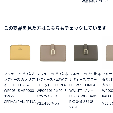
返品特約について
この商品を見た方はこちらもチェックしています
フルラ 二つ折り財布
フルラ 二つ折り財布
フルラ 二つ折り財布
フルラ 
レディース カメリア
レディース FLOW フ
レディース フロー
折り財
イエロー FURLA
ロー グレー FURLA
FLOW S COMPACT
カメリ
WP00315 ARE000
WP00401 BX2045
WALLET グレー
WP003
3592S
1257S GREIGE
FURLA WP00401
B4L00
CREMA+BALLERINA
BX2045 2810S
¥21,480
¥22,8
(税込)
i int.
SAGE