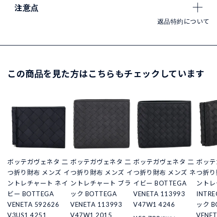
注意点
返品特約について
この商品を見た方はこちらもチェックしています
ボッテガヴェネタ 二
ボッテガヴェネタ 二
ボッテガヴェネタ 二
ボッテ
つ折り財布 メンズ イ
つ折り財布 メンズ イ
つ折り財布 メンズ ネ
つ折り
ントレチャート ネイ
ントレチャート ブラ
イビー BOTTEGA
ントレ
ビー BOTTEGA
ック BOTTEGA
VENETA 113993
INTR
VENETA 592626
VENETA 113993
V47W1 4246
ック B
V3US1 4251
V47W1 2015
VENET