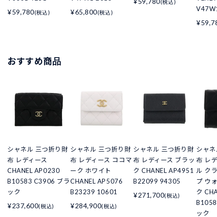
¥59,780
(税込)
V47W
¥59,780
¥65,800
(税込)
(税込)
¥59,7
おすすめ商品
シャネル 三つ折り財
シャネル 三つ折り財
シャネル 三つ折り財
シャネ
布 レディース
布 レディース ココマ
布 レディース ブラッ
布 レ
CHANEL AP0230
ーク ホワイト
ク CHANEL AP4951
ル ク
B10583 C3906 ブラ
CHANEL AP5076
B22099 94305
プ ウ
ック
B23239 10601
ク CHA
¥271,700
(税込)
B105
¥237,600
¥284,900
(税込)
(税込)
ック