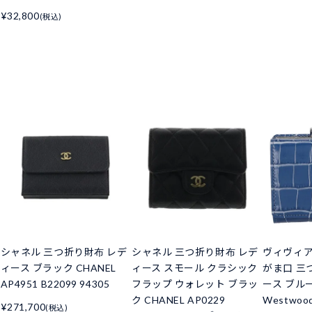
¥32,800
(税込)
シャネル 三つ折り財布 レデ
シャネル 三つ折り財布 レデ
ヴィヴィ
ィース ブラック CHANEL
ィース スモール クラシック
がま口 三
AP4951 B22099 94305
フラップ ウォレット ブラッ
ース ブルー 
ク CHANEL AP0229
Westwoo
¥271,700
(税込)