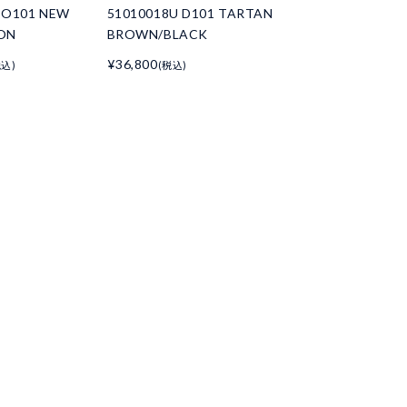
 O101 NEW
51010018U D101 TARTAN
ION
BROWN/BLACK
¥36,800
税込)
(税込)