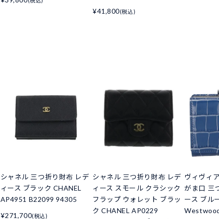
(税込)
¥41,800
(税込)
シャネル 三つ折り財布 レデ
シャネル 三つ折り財布 レデ
ヴィヴィ
ィース ブラック CHANEL
ィース スモール クラシック
がま口 三
AP4951 B22099 94305
フラップ ウォレット ブラッ
ース ブルー 
ク CHANEL AP0229
Westwoo
¥271,700
(税込)