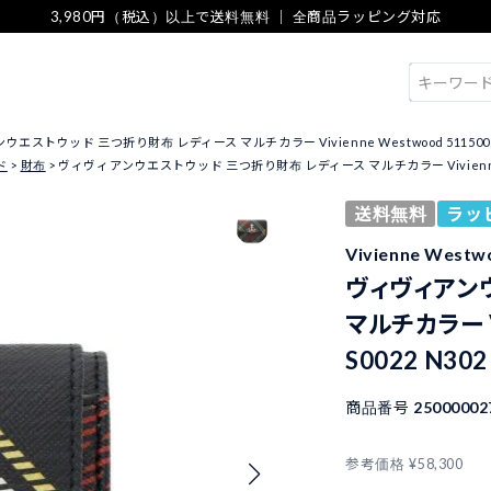
3,980円（税込）以上で送料無料 ｜ 全商品ラッピング対応
検索
エストウッド 三つ折り財布 レディース マルチカラー Vivienne Westwood 5115002UW
ド
財布
ヴィヴィアンウエストウッド 三つ折り財布 レディース マルチカラー Vivienne West
送料無料
ラッ
Vivienne We
ヴィヴィアン
マルチカラー Vi
S0022 N302
商品番号
25000002
参考価格
¥
58,300