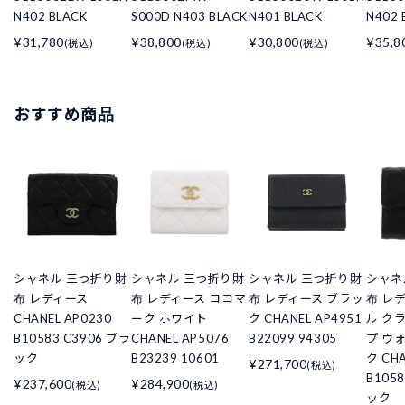
N402 BLACK
S000D N403 BLACK
N401 BLACK
N402 
¥31,780
¥38,800
¥30,800
¥35,8
(税込)
(税込)
(税込)
おすすめ商品
シャネル 三つ折り財
シャネル 三つ折り財
シャネル 三つ折り財
シャネ
布 レディース
布 レディース ココマ
布 レディース ブラッ
布 レ
CHANEL AP0230
ーク ホワイト
ク CHANEL AP4951
ル ク
B10583 C3906 ブラ
CHANEL AP5076
B22099 94305
プ ウ
ック
B23239 10601
ク CHA
¥271,700
(税込)
B105
¥237,600
¥284,900
(税込)
(税込)
ック