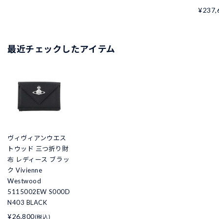
¥237,
最近チェックしたアイテム
ヴィヴィアンウエス
トウッド 三つ折り財
布 レディース ブラッ
ク Vivienne
Westwood
5115002EW S000D
N403 BLACK
¥26,800
(税込)