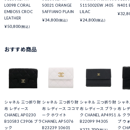
L0098 CORAL
S0021 ORANGE
5115002EW J405
N401 
EMBOSS CROC
SAFFIANO PLAIN
LILAC
¥32,8
LEATHER
¥34,800
¥24,800
(税込)
(税込)
¥50,800
(税込)
おすすめ商品
シャネル 三つ折り財
シャネル 三つ折り財
シャネル 三つ折り財
シャネ
布 レディース
布 レディース ココマ
布 レディース ブラッ
布 レ
CHANEL AP0230
ーク ホワイト
ク CHANEL AP4951
ル ク
B10583 C3906 ブラ
CHANEL AP5076
B22099 94305
プ ウ
ック
B23239 10601
ク CHA
¥271,700
(税込)