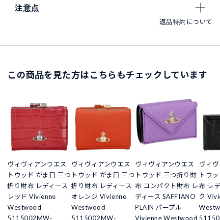
注意点
返品特約について
この商品を見た方はこちらもチェックしています
ヴィヴィアンウエス
ヴィヴィアンウエス
ヴィヴィアンウエス
ヴィヴ
トウッド がま口 三つ
トウッド がま口 三つ
トウッド 三つ折り財
トウッ
折り財布 レディース
折り財布 レディース
布 コンパクト財布 レ
布 レ
レッド Vivienne
オレンジ Vivienne
ディース SAFFIANO
ク Vivi
Westwood
Westwood
PLAIN パープル
West
5115002MW-
5115002MW-
Vivienne Westwood
51150