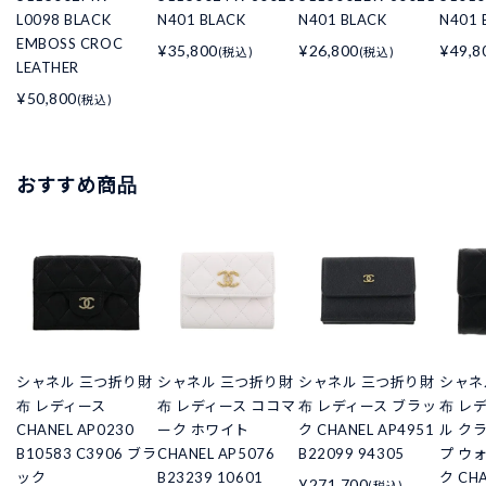
L0098 BLACK
N401 BLACK
N401 BLACK
N401 
EMBOSS CROC
¥35,800
¥26,800
¥49,8
(税込)
(税込)
LEATHER
¥50,800
(税込)
おすすめ商品
シャネル 三つ折り財
シャネル 三つ折り財
シャネル 三つ折り財
シャネ
布 レディース
布 レディース ココマ
布 レディース ブラッ
布 レ
CHANEL AP0230
ーク ホワイト
ク CHANEL AP4951
ル ク
B10583 C3906 ブラ
CHANEL AP5076
B22099 94305
プ ウ
ック
B23239 10601
ク CHA
¥271,700
(税込)