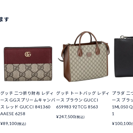
ます
グッチ 二つ折り財布 レディ
グッチ トートバッグ レディ
プラダ 二
ース GGスプリームキャンバ
ース ブラウン GUCCI
ース ブラッ
ス レッド GUCCI 841360
659983 92TCG 8563
1ML050 Q
AAE5E 6258
1
¥247,500
(税込)
¥89,100
¥100,100
(税込)