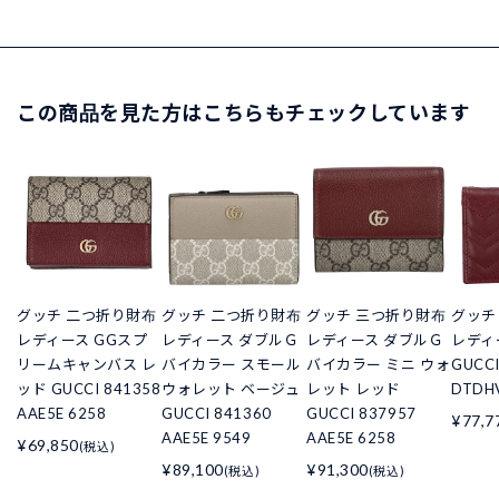
この商品を見た方はこちらもチェックしています
グッチ 二つ折り財布
グッチ 二つ折り財布
グッチ 三つ折り財布
グッチ
レディース GGスプ
レディース ダブルＧ
レディース ダブルＧ
レディ
リームキャンバス レ
バイカラー スモール
バイカラー ミニ ウォ
GUCCI
ッド GUCCI 841358
ウォレット ベージュ
レット レッド
DTDH
AAE5E 6258
GUCCI 841360
GUCCI 837957
¥77,7
AAE5E 9549
AAE5E 6258
¥69,850
(税込)
¥89,100
¥91,300
(税込)
(税込)