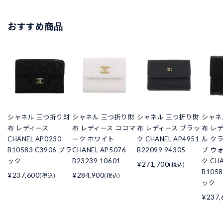
おすすめ商品
シャネル 三つ折り財
シャネル 三つ折り財
シャネル 三つ折り財
シャネ
布 レディース
布 レディース ココマ
布 レディース ブラッ
布 レ
CHANEL AP0230
ーク ホワイト
ク CHANEL AP4951
ル ク
B10583 C3906 ブラ
CHANEL AP5076
B22099 94305
プ ウ
ック
B23239 10601
ク CHA
¥271,700
(税込)
B105
¥237,600
¥284,900
(税込)
(税込)
ック
¥237,