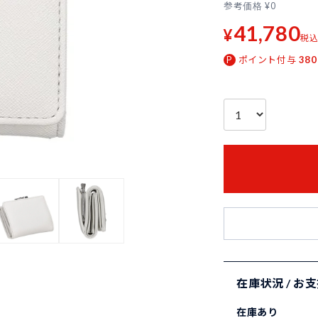
参考価格
¥
0
41,780
¥
税
ポイント付与
380
在庫状況 / お
在庫あり