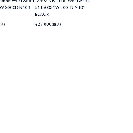
enne Westwood
ラック Vivienne Westwood
W S000D N403
51150031W L001N N401
BLACK
¥27,800
税込)
(税込)