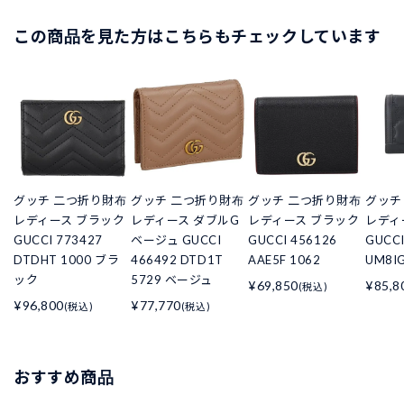
この商品を見た方はこちらもチェックしています
グッチ 二つ折り財布
グッチ 二つ折り財布
グッチ 二つ折り財布
グッチ
レディース ブラック
レディース ダブルG
レディース ブラック
レディ
GUCCI 773427
ベージュ GUCCI
GUCCI 456126
GUCCI
DTDHT 1000 ブラ
466492 DTD1T
AAE5F 1062
UM8IG
ック
5729 ベージュ
¥69,850
¥85,8
(税込)
¥96,800
¥77,770
(税込)
(税込)
おすすめ商品