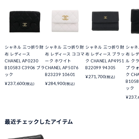
シャネル 三つ折り財
シャネル 三つ折り財
シャネル 三つ折り財
シャネ
布 レディース
布 レディース ココマ
布 レディース ブラッ
布 レ
CHANEL AP0230
ーク ホワイト
ク CHANEL AP4951
ル ク
B10583 C3906 ブラ
CHANEL AP5076
B22099 94305
プ ウ
ック
B23239 10601
ク CHA
¥271,700
(税込)
B105
¥237,600
¥284,900
(税込)
(税込)
ック
¥237,
最近チェックしたアイテム