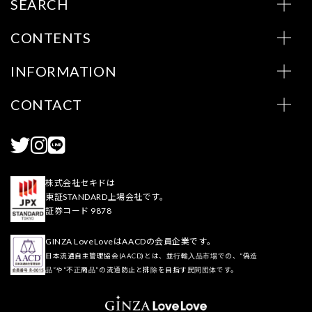
SEARCH
CONTENTS
INFORMATION
CONTACT
株式会社セキドは
東証STANDARD上場会社です。
証券コード 9878
GINZA LoveLoveはAACDの会員企業です。
日本流通自主管理協会(AACD)とは、並行輸入品市場での、“偽造
品”や“不正商品”の流通防止と排除を目指す民間団体です。