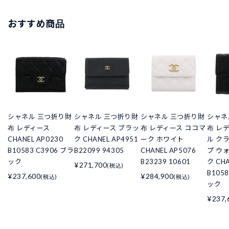
おすすめ商品
シャネル 三つ折り財
シャネル 三つ折り財
シャネル 三つ折り財
シャネ
布 レディース
布 レディース ブラッ
布 レディース ココマ
布 レ
CHANEL AP0230
ク CHANEL AP4951
ーク ホワイト
ル ク
B10583 C3906 ブラ
B22099 94305
CHANEL AP5076
プ ウ
ック
B23239 10601
ク CHA
¥271,700
(税込)
B105
¥237,600
¥284,900
(税込)
(税込)
ック
¥237,