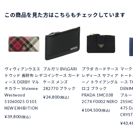
この商品を見た方はこちらもチェックしています
ヴィヴィアンウエス
ブルガリ BVLGARI
プラダ カードケース
マーク
トウッド 長財布 レデ
コインケース カード
レディース サフィア
トート
ィース DERBY マル
ケース メンズ
ーノ トライアングル
ース TH
チカラー Vivienne
282770 ブラック
ロゴ ブラック
DENIM
Westwood
PRADA 1MC038
ブルー M
¥24,800
(税込)
51060025 O101
2C7X F0002 NERO
2S5H
NEW EXHIBITION
475 D
¥104,500
(税込)
CRYST
¥39,800
(税込)
¥43,4