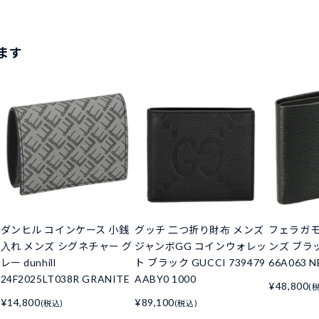
ます
ダンヒル コインケース 小銭
グッチ 二つ折り財布 メンズ
フェラガモ
入れ メンズ シグネチャー グ
ジャンボGG コインウォレッ
ンズ ブラッ
レー dunhill
ト ブラック GUCCI 739479
66A063 N
24F2025LT038R GRANITE
AABY0 1000
¥48,800
(
¥14,800
¥89,100
(税込)
(税込)