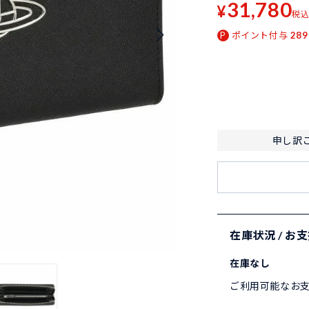
31,780
¥
税
ポイント付与
289
申し訳
在庫状況 / お
在庫なし
ご利用可能なお