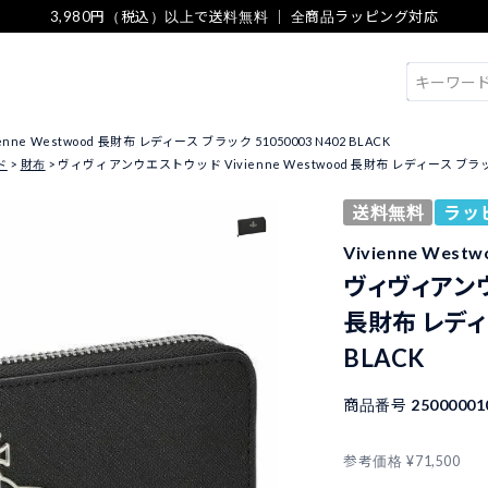
3,980円（税込）以上で送料無料 ｜ 全商品ラッピング対応
検索
 Westwood 長財布 レディース ブラック 51050003 N402 BLACK
ド
財布
ヴィヴィアンウエストウッド Vivienne Westwood 長財布 レディース ブラック 5
送料無料
ラッ
Vivienne We
ヴィヴィアンウエ
長財布 レディー
BLACK
商品番号
25000001
参考価格
¥
71,500