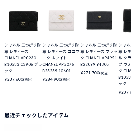
シャネル 三つ折り財
シャネル 三つ折り財
シャネル 三つ折り財
シャネ
布 レディース
布 レディース ココマ
布 レディース ブラッ
布 レ
CHANEL AP0230
ーク ホワイト
ク CHANEL AP4951
ル ク
B10583 C3906 ブラ
CHANEL AP5076
B22099 94305
プ ウ
ック
B23239 10601
ク CHA
¥271,700
(税込)
B105
¥237,600
¥284,900
(税込)
(税込)
ック
¥237,
最近チェックしたアイテム