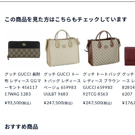
この商品を見た方はこちらもチェックしています
グッチ GUCCI 長財
グッチ GUCCI トー
グッチ トートバッグ
グッチ
布 レディース GGマ
トバッグ レディース
レディース ブラウン
ース レ
ーモント 456117
ベージュ 659983
GUCCI 659983
82814
17WAG 1283
UULBT 9683
92TCG 8563
6207
¥93,500
¥247,500
¥247,500
¥176,
(税込)
(税込)
(税込)
おすすめ商品