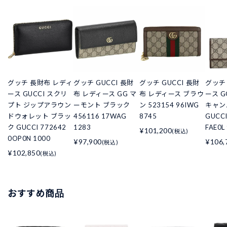
グッチ 長財布 レディ
グッチ GUCCI 長財
グッチ GUCCI 長財
グッチ
ース GUCCI スクリ
布 レディース GG マ
布 レディース ブラウ
ース 
プト ジップアラウン
ーモント ブラック
ン 523154 96IWG
キャン
ドウォレット ブラッ
456116 17WAG
8745
GUCCI
ク GUCCI 772642
1283
FAE0L
¥101,200
(税込)
0OP0N 1000
¥97,900
¥106,
(税込)
¥102,850
(税込)
おすすめ商品