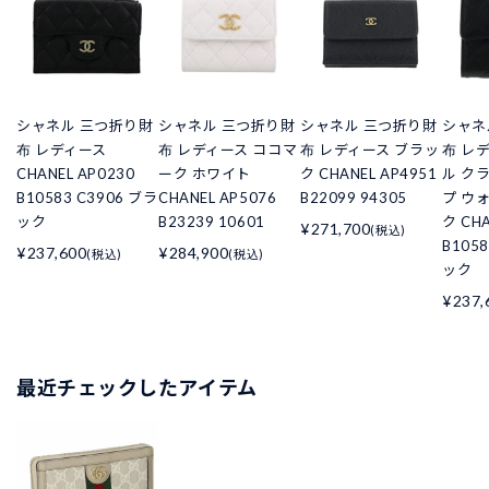
シャネル 三つ折り財
シャネル 三つ折り財
シャネル 三つ折り財
シャネ
布 レディース
布 レディース ココマ
布 レディース ブラッ
布 レ
CHANEL AP0230
ーク ホワイト
ク CHANEL AP4951
ル ク
B10583 C3906 ブラ
CHANEL AP5076
B22099 94305
プ ウ
ック
B23239 10601
ク CHA
¥271,700
(税込)
B105
¥237,600
¥284,900
(税込)
(税込)
ック
¥237,
最近チェックしたアイテム