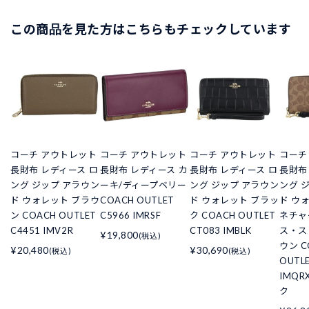
この商品を見た方はこちらもチェックしています
コーチ アウトレット
コーチ アウトレット
コーチ アウトレット
コーチ
長財布 レディース ロ
長財布 レディース カ
長財布 レディース ロ
長財布
ング ジップ アラウン
ーキ/ディープベリー
ング ジップ アラウン
ング 
ド ウォレット ブラウ
COACH OUTLET
ド ウォレット ブラッ
ド ウ
ン COACH OUTLET
C5966 IMRSF
ク COACH OUTLET
ネチャ
C4451 IMV2R
CT083 IMBLK
ス・ス
¥19,800
(税込)
ウン C
¥20,480
¥30,690
(税込)
(税込)
OUTL
IMQR
ク