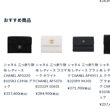
¥26,8
おすすめ商品
シャネル 三つ折り財
シャネル 三つ折り財
シャネル 三つ折り財
シャネ
布 レディース
布 レディース ココマ
布 レディース ブラッ
布 レ
CHANEL AP0230
ーク ホワイト
ク CHANEL AP4951
ル ク
B10583 C3906 ブラ
CHANEL AP5076
B22099 94305
プ ウ
ック
B23239 10601
ク CHA
¥271,700
(税込)
B105
¥237,600
¥284,900
(税込)
(税込)
ック
¥237,