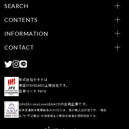
SEARCH
CONTENTS
INFORMATION
CONTACT
株式会社セキドは
東証STANDARD上場会社です。
証券コード 9878
GINZA LoveLoveはAACDの会員企業です。
日本流通自主管理協会(AACD)とは、並行輸入品市場での、“偽造
品”や“不正商品”の流通防止と排除を目指す民間団体です。