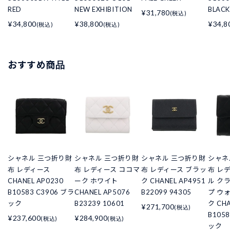
RED
NEW EXHIBITION
BLACK
¥31,780
(税込)
¥34,800
¥38,800
¥34,8
(税込)
(税込)
おすすめ商品
シャネル 三つ折り財
シャネル 三つ折り財
シャネル 三つ折り財
シャネ
布 レディース
布 レディース ココマ
布 レディース ブラッ
布 レ
CHANEL AP0230
ーク ホワイト
ク CHANEL AP4951
ル ク
B10583 C3906 ブラ
CHANEL AP5076
B22099 94305
プ ウ
ック
B23239 10601
ク CHA
¥271,700
(税込)
B105
¥237,600
¥284,900
(税込)
(税込)
ック