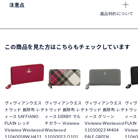
注意点
返品特約について
この商品を見た方はこちらもチェックしています
ヴィヴィアンウエス
ヴィヴィアンウエス
ヴィヴィアンウエス
ヴィヴ
トウッド 長財布 レデ
トウッド 長財布 レデ
トウッド 長財布 レデ
トウッ
ィース SAFFIANO
ィース DERBY マル
ィース グリーン
ィース 
PLAIN レッド
チカラー Vivienne
Vivienne Westwood
PLAI
Vivienne Westwood
Westwood
51050023 M404
Vivie
5106005BW H411
51050023 O101
PALE GREEN
5106