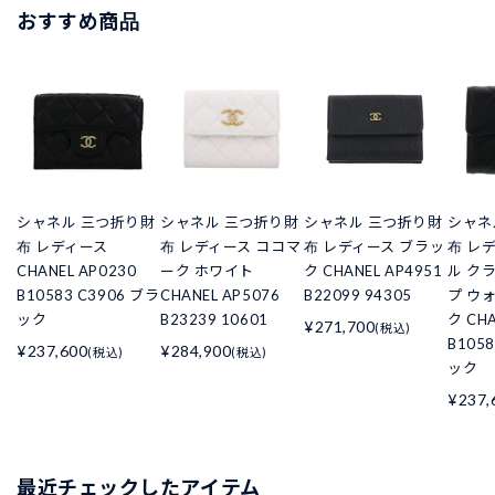
おすすめ商品
シャネル 三つ折り財
シャネル 三つ折り財
シャネル 三つ折り財
シャネ
布 レディース
布 レディース ココマ
布 レディース ブラッ
布 レ
CHANEL AP0230
ーク ホワイト
ク CHANEL AP4951
ル ク
B10583 C3906 ブラ
CHANEL AP5076
B22099 94305
プ ウ
ック
B23239 10601
ク CHA
¥271,700
(税込)
B105
¥237,600
¥284,900
(税込)
(税込)
ック
¥237,
最近チェックしたアイテム