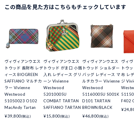
この商品を見た方はこちらもチェックしています
ヴィヴィアンウエス
ヴィヴィアンウエス
ヴィヴィアンウエス
ヴィヴ
トウッド 長財布 レデ
トウッド がま口 小銭
トウッド ショルダー
トウッ
ィース BIOGREEN
入れ レディース グリ
バッグ レディース マ
布 レ
SAFFIANO マルチカ
ーン Vivienne
ルチカラー Vivienne
ジ Vivi
ラー Vivienne
Westwood
Westwood
West
Westwood
52010005U
51160005U S001K
51150
51050023 O102
COMBAT TARTAN
D101 TARTAN
F402 
MacAndy Tartan
SAFFIANO TARTAN
BROWN/BLACK
¥24,8
¥39,800
¥15,800
¥46,800
(税込)
(税込)
(税込)