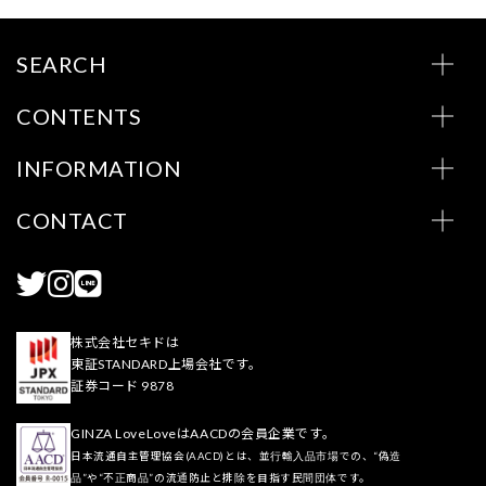
SEARCH
CONTENTS
INFORMATION
CONTACT
株式会社セキドは
東証STANDARD上場会社です。
証券コード 9878
GINZA LoveLoveはAACDの会員企業です。
日本流通自主管理協会(AACD)とは、並行輸入品市場での、“偽造
品”や“不正商品”の流通防止と排除を目指す民間団体です。