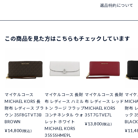
返品特約について
この商品を見た方はこちらもチェックしています
マイケルコース
マイケルコース 長財
マイケルコース 長財
マイケ
MICHAEL KORS 長
布 レディース ハミル
布 レディース レッド
MICHA
財布 レディース ブラ
トン ラージ フラップ
MICHAEL KORS
財布 
ウン 35F8GTVT3B
コンチネンタル ウォ
35T7GTVE7L
ック 3
BROWN
レット ホワイト
BLACK
¥13,800
(税込)
MICHAEL KORS
¥14,800
¥11,4
(税込)
35S5SHME9L