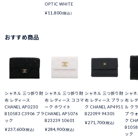
OPTIC WHITE
¥11,800
(税込)
おすすめ商品
シャネル 三つ折り財
シャネル 三つ折り財
シャネル 三つ折り財
シャネ
布 レディース
布 レディース ココマ
布 レディース ブラッ
布 レ
CHANEL AP0230
ーク ホワイト
ク CHANEL AP4951
ル ク
B10583 C3906 ブラ
CHANEL AP5076
B22099 94305
プ ウ
ック
B23239 10601
ク CHA
¥271,700
(税込)
B105
¥237,600
¥284,900
(税込)
(税込)
ック