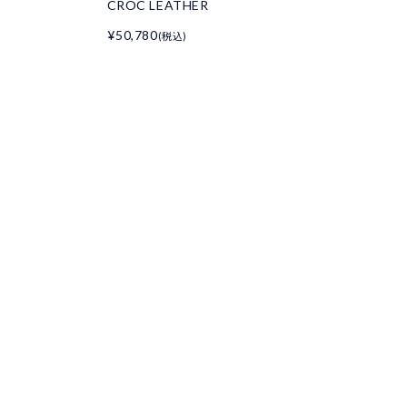
CROC LEATHER
¥50,780
(税込)