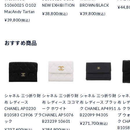
51060025 O102
NEW EXHIBITION
BROWN/BLACK
¥44,8
MacAndy Tartan
¥38,800
¥39,800
(税込)
(税込)
¥39,800
(税込)
おすすめ商品
シャネル 三つ折り財
シャネル 三つ折り財
シャネル 三つ折り財
シャネ
布 レディース
布 レディース ココマ
布 レディース ブラッ
布 レ
CHANEL AP0230
ーク ホワイト
ク CHANEL AP4951
ル ク
B10583 C3906 ブラ
CHANEL AP5076
B22099 94305
プ ウ
ック
B23239 10601
ク CHA
¥271,700
(税込)
B105
¥237,600
¥284,900
(税込)
(税込)