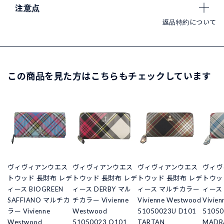
注意点
返品特約について
この商品を見た方はこちらもチェックしています
ヴィヴィアンウエス
ヴィヴィアンウエス
ヴィヴィアンウエス
ヴィヴ
トウッド 長財布 レデ
トウッド 長財布 レデ
トウッド 長財布 レデ
トウッ
ィース BIOGREEN
ィース DERBY マル
ィース マルチカラー
ィース
SAFFIANO マルチカ
チカラー Vivienne
Vivienne Westwood
Vivie
ラー Vivienne
Westwood
51050023U D101
51050
Westwood
51050023 O101
TARTAN
MADR