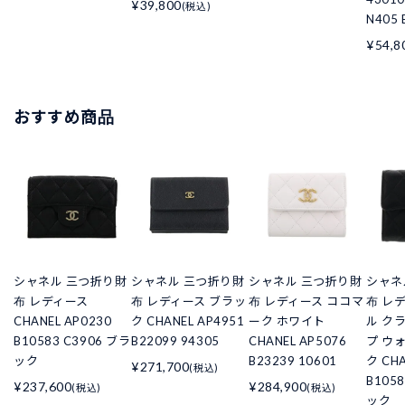
¥39,800
(税込)
N405 
¥54,8
おすすめ商品
シャネル 三つ折り財
シャネル 三つ折り財
シャネル 三つ折り財
シャネ
布 レディース
布 レディース ブラッ
布 レディース ココマ
布 レ
CHANEL AP0230
ク CHANEL AP4951
ーク ホワイト
ル ク
B10583 C3906 ブラ
B22099 94305
CHANEL AP5076
プ ウ
ック
B23239 10601
ク CHA
¥271,700
(税込)
B105
¥237,600
¥284,900
(税込)
(税込)
ック