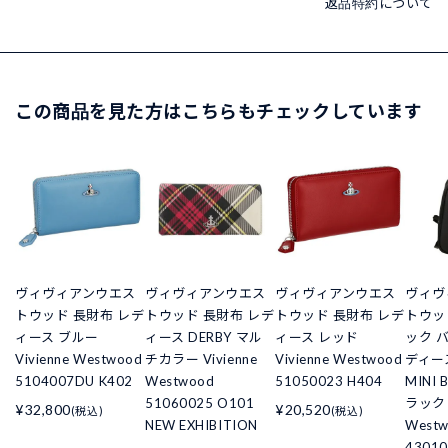
返品特約について
この商品を見た方はこちらもチェックしています
ヴィヴィアンウエス
ヴィヴィアンウエス
ヴィヴィアンウエス
ヴィヴ
トウッド 長財布 レデ
トウッド 長財布 レデ
トウッド 長財布 レデ
トウッ
ィース ブルー
ィース DERBY マル
ィース レッド
ック 
Vivienne Westwood
チカラー Vivienne
Vivienne Westwood
ディース
5104007DU K402
Westwood
51050023 H404
MINI 
51060025 O101
ラック V
¥32,800
¥20,520
(税込)
(税込)
NEW EXHIBITION
West
43010