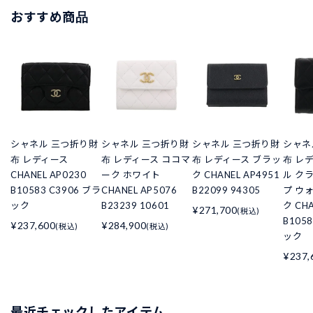
おすすめ商品
シャネル 三つ折り財
シャネル 三つ折り財
シャネル 三つ折り財
シャネ
布 レディース
布 レディース ココマ
布 レディース ブラッ
布 レ
CHANEL AP0230
ーク ホワイト
ク CHANEL AP4951
ル ク
B10583 C3906 ブラ
CHANEL AP5076
B22099 94305
プ ウ
ック
B23239 10601
ク CHA
¥271,700
(税込)
B105
¥237,600
¥284,900
(税込)
(税込)
ック
¥237,
最近チェックしたアイテム