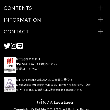
CONTENTS
INFORMATION
CONTACT
株式会社セキドは
東証STANDARD上場会社です。
証券コード 9878
GINZA LoveLoveはAACDの会員企業です。
日本流通自主管理協会(AACD)とは、並行輸入品市場での、“偽造
品”や“不正商品”の流通防止と排除を目指す民間団体です。
Copyright © Sekido CO.,LTD. All Rights Reserved.