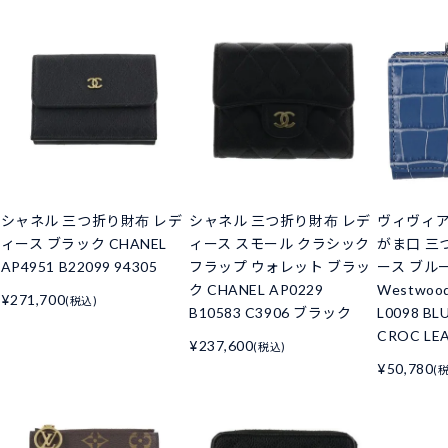
シャネル 三つ折り財布 レデ
シャネル 三つ折り財布 レデ
ヴィヴィ
ィース ブラック CHANEL
ィース スモール クラシック
がま口 三
AP4951 B22099 94305
フラップ ウォレット ブラッ
ース ブルー 
ク CHANEL AP0229
Westwoo
¥271,700
(税込)
B10583 C3906 ブラック
L0098 BL
CROC LE
¥237,600
(税込)
¥50,780
(