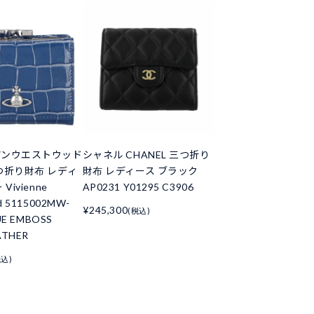
アンウエストウッド
シャネル CHANEL 三つ折り
つ折り財布 レディ
財布 レディース ブラック
Vivienne
AP0231 Y01295 C3906
d 5115002MW-
¥245,300
(税込)
UE EMBOSS
ATHER
税込)