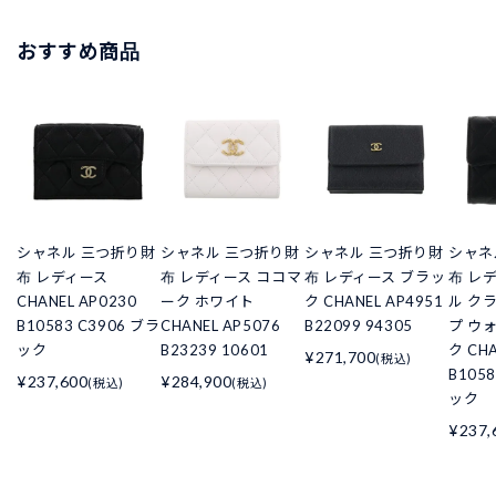
おすすめ商品
シャネル 三つ折り財
シャネル 三つ折り財
シャネル 三つ折り財
シャネ
布 レディース
布 レディース ココマ
布 レディース ブラッ
布 レ
CHANEL AP0230
ーク ホワイト
ク CHANEL AP4951
ル ク
B10583 C3906 ブラ
CHANEL AP5076
B22099 94305
プ ウ
ック
B23239 10601
ク CHA
¥271,700
(税込)
B105
¥237,600
¥284,900
(税込)
(税込)
ック
¥237,