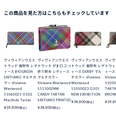
この商品を見た方はこちらもチェックしています
ヴィヴィアンウエス
ヴィヴィアンウエス
ヴィヴィアンウエス
ヴィヴ
トウッド 長財布 レデ
トウッド がま口 三つ
トウッド 長財布 レデ
トウッ
ィース BIOGREEN
折り財布 レディース
ィース DERBY マル
ィース
SAFFIANO マルチカ
マルチカラー
チカラー Vivienne
Vivie
ラー Vivienne
Vivienne Westwood
Westwood
51050
Westwood
5115002NW
51050023 O101
TART
51060025 O102
CANDY TARTAN
NEW EXHIBITION
BROW
MacAndy Tartan
SAFFIANO PRINTED
¥38,800
¥39,8
(税込)
¥39,800
¥38,800
(税込)
(税込)