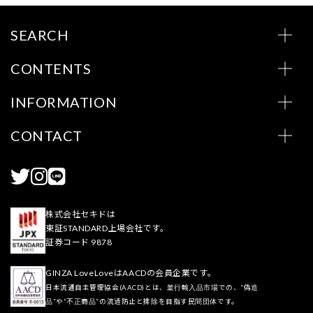
SEARCH
CONTENTS
INFORMATION
CONTACT
株式会社セキドは
東証STANDARD上場会社です。
証券コード 9878
GINZA LoveLoveはAACDの会員企業です。
日本流通自主管理協会(AACD)とは、並行輸入品市場での、“偽造
品”や“不正商品”の流通防止と排除を目指す民間団体です。