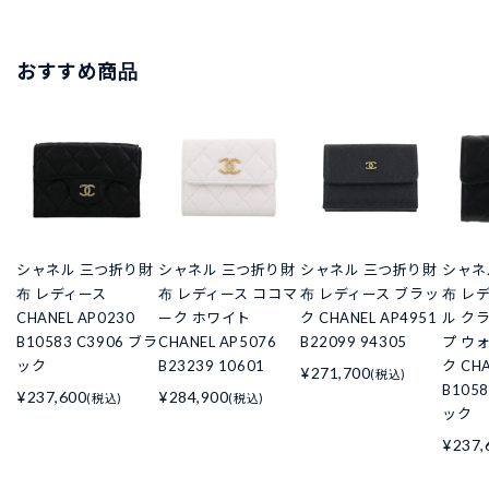
おすすめ商品
シャネル 三つ折り財
シャネル 三つ折り財
シャネル 三つ折り財
シャネ
布 レディース
布 レディース ココマ
布 レディース ブラッ
布 レ
CHANEL AP0230
ーク ホワイト
ク CHANEL AP4951
ル ク
B10583 C3906 ブラ
CHANEL AP5076
B22099 94305
プ ウ
ック
B23239 10601
ク CHA
¥271,700
(税込)
B105
¥237,600
¥284,900
(税込)
(税込)
ック
¥237,