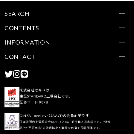
SEARCH
CONTENTS
INFORMATION
CONTACT
株式会社セキドは
東証STANDARD上場会社です。
証券コード 9878
GINZA LoveLoveはAACDの会員企業です。
日本流通自主管理協会(AACD)とは、並行輸入品市場での、“偽造
品”や“不正商品”の流通防止と排除を目指す民間団体です。