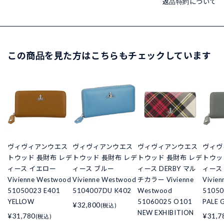
返品特約について
この商品を見た方はこちらもチェックしています
ヴィヴィアンウエス
ヴィヴィアンウエス
ヴィヴィアンウエス
ヴィヴ
トウッド 長財布 レデ
トウッド 長財布 レデ
トウッド 長財布 レデ
トウッ
ィース イエロー
ィース ブルー
ィース DERBY マル
ィース
Vivienne Westwood
Vivienne Westwood
チカラー Vivienne
Vivie
51050023 E401
5104007DU K402
Westwood
51050
YELLOW
51060025 O101
PALE 
¥32,800
(税込)
NEW EXHIBITION
¥31,780
¥31,7
(税込)