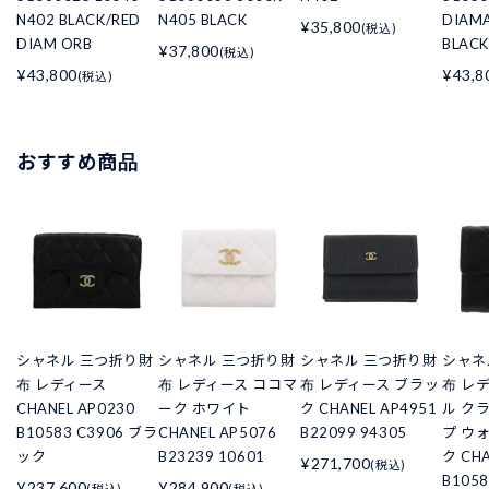
N402 BLACK/RED
N405 BLACK
DIAM
¥35,800
(税込)
DIAM ORB
BLACK
¥37,800
(税込)
¥43,800
¥43,8
(税込)
おすすめ商品
シャネル 三つ折り財
シャネル 三つ折り財
シャネル 三つ折り財
シャネ
布 レディース
布 レディース ココマ
布 レディース ブラッ
布 レ
CHANEL AP0230
ーク ホワイト
ク CHANEL AP4951
ル ク
B10583 C3906 ブラ
CHANEL AP5076
B22099 94305
プ ウ
ック
B23239 10601
ク CHA
¥271,700
(税込)
B105
¥237,600
¥284,900
(税込)
(税込)