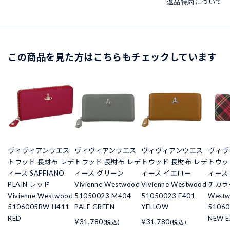
返品特約について
この商品を見た方はこちらもチェックしています
ヴィヴィアンウエス
ヴィヴィアンウエス
ヴィヴィアンウエス
ヴィヴ
トウッド 長財布 レデ
トウッド 長財布 レデ
トウッド 長財布 レデ
トウッ
ィース SAFFIANO
ィース グリーン
ィース イエロー
ィース 
PLAIN レッド
Vivienne Westwood
Vivienne Westwood
チカラー
Vivienne Westwood
51050023 M404
51050023 E401
West
5106005BW H411
PALE GREEN
YELLOW
51060
RED
NEW E
¥31,780
¥31,780
(税込)
(税込)