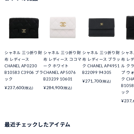
シャネル 三つ折り財
シャネル 三つ折り財
シャネル 三つ折り財
シャネ
布 レディース
布 レディース ココマ
布 レディース ブラッ
布 レ
CHANEL AP0230
ーク ホワイト
ク CHANEL AP4951
ル ク
B10583 C3906 ブラ
CHANEL AP5076
B22099 94305
プ ウ
ック
B23239 10601
ク CHA
¥271,700
(税込)
B105
¥237,600
¥284,900
(税込)
(税込)
ック
¥237,
最近チェックしたアイテム