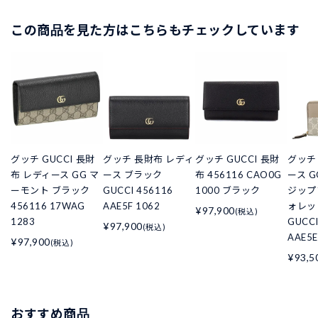
この商品を見た方はこちらもチェックしています
グッチ GUCCI 長財
グッチ 長財布 レディ
グッチ GUCCI 長財
グッチ
布 レディース GG マ
ース ブラック
布 456116 CAO0G
ース 
ーモント ブラック
GUCCI 456116
1000 ブラック
ジップ
456116 17WAG
AAE5F 1062
ォレッ
¥97,900
(税込)
1283
GUCCI
¥97,900
(税込)
AAE5E
¥97,900
(税込)
¥93,5
おすすめ商品