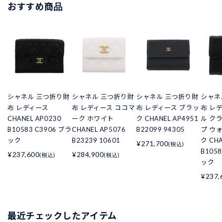
おすすめ商品
シャネル 三つ折り財
シャネル 三つ折り財
シャネル 三つ折り財
シャネ
布 レディース
布 レディース ココマ
布 レディース ブラッ
布 レ
CHANEL AP0230
ーク ホワイト
ク CHANEL AP4951
ル ク
B10583 C3906 ブラ
CHANEL AP5076
B22099 94305
プ ウ
ック
B23239 10601
ク CHA
¥271,700
(税込)
B105
¥237,600
¥284,900
(税込)
(税込)
ック
¥237,
最近チェックしたアイテム