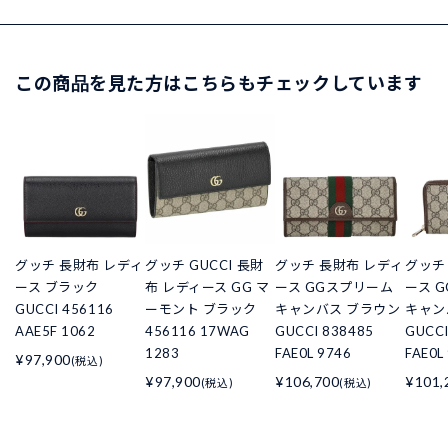
この商品を見た方はこちらもチェックしています
グッチ 長財布 レディ
グッチ GUCCI 長財
グッチ 長財布 レディ
グッチ
ース ブラック
布 レディース GG マ
ース GGスプリーム
ース 
GUCCI 456116
ーモント ブラック
キャンバス ブラウン
キャン
AAE5F 1062
456116 17WAG
GUCCI 838485
GUCCI
1283
FAE0L 9746
FAE0L
¥97,900
(税込)
¥97,900
¥106,700
¥101,
(税込)
(税込)