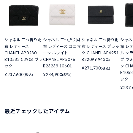
シャネル 三つ折り財
シャネル 三つ折り財
シャネル 三つ折り財
シャネ
布 レディース
布 レディース ココマ
布 レディース ブラッ
布 レ
CHANEL AP0230
ーク ホワイト
ク CHANEL AP4951
ル ク
B10583 C3906 ブラ
CHANEL AP5076
B22099 94305
プ ウ
ック
B23239 10601
ク CHA
¥271,700
(税込)
B105
¥237,600
¥284,900
(税込)
(税込)
ック
¥237,
最近チェックしたアイテム