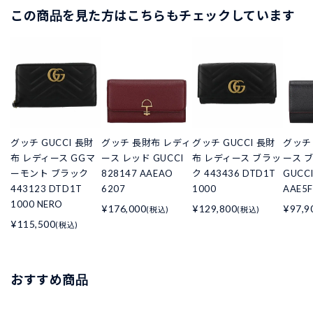
この商品を見た方はこちらもチェックしています
グッチ GUCCI 長財
グッチ 長財布 レディ
グッチ GUCCI 長財
グッチ
布 レディース GGマ
ース レッド GUCCI
布 レディース ブラッ
ース 
ーモント ブラック
828147 AAEAO
ク 443436 DTD1T
GUCCI
443123 DTD1T
6207
1000
AAE5F
1000 NERO
¥176,000
¥129,800
¥97,9
(税込)
(税込)
¥115,500
(税込)
おすすめ商品